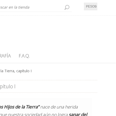
PESOS UY
RAFÍA
F.A.Q.
a Tierra, capítulo I
ítulo I
s Hijos de la Tierra”
nace de una herida
ue nuestra sociedad aún no logra
sanar del