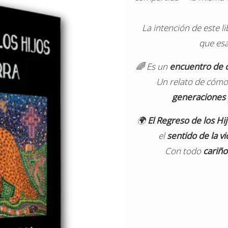
La intención de este l
que esa
🌈 Es un
encuentro de 
Un relato de cóm
generaciones
🌍
El Regreso de los Hij
el
sentido de la vi
Con todo
cariño