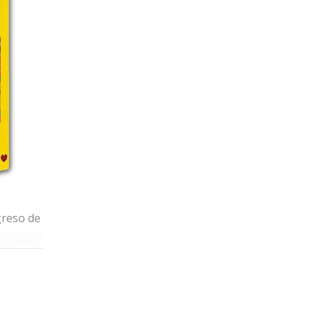
tro
ar el
carga
greso de
lo IV
or
es
al