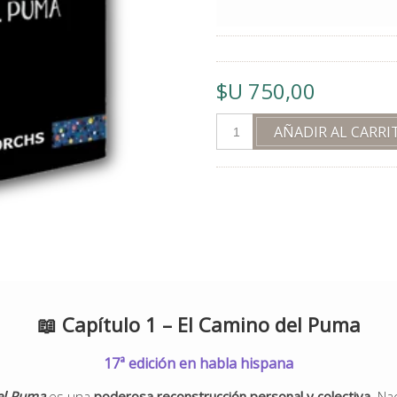
$U 750,00
📖
Capítulo 1 – El Camino del Puma
17ª edición en habla hispana
el Puma
es una
poderosa reconstrucción personal y colectiva
. Na