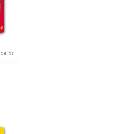
 de los
 mi
mundo
vivir
ue los
dad
usca