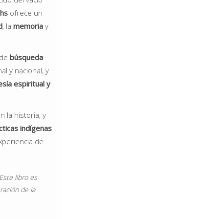
chs
ofrece un
d
, la
memoria
y
 de
búsqueda
l y nacional, y
esía espiritual y
 la historia, y
cticas indígenas
xperiencia de
Este libro es
ración de la