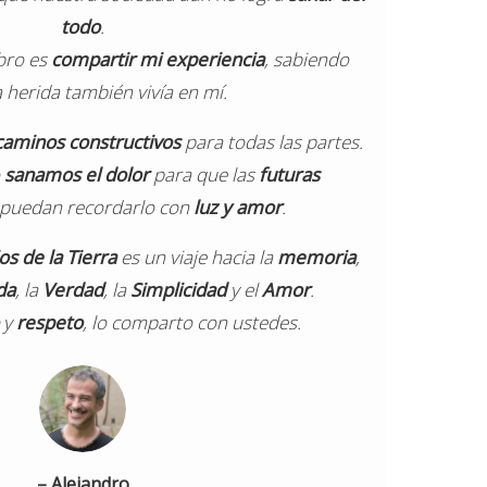
todo
.
ibro es
compartir mi experiencia
, sabiendo
 herida también vivía en mí.
caminos constructivos
para todas las partes.
o
sanamos el dolor
para que las
futuras
puedan recordarlo con
luz y amor
.
os de la Tierra
es un viaje hacia la
memoria
,
da
, la
Verdad
, la
Simplicidad
y el
Amor
.
y
respeto
, lo comparto con ustedes.
– Alejandro