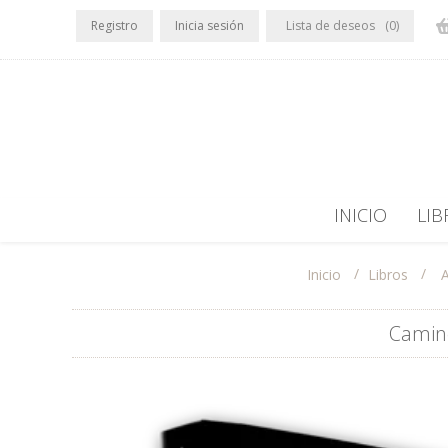
Registro
Inicia sesión
Lista de deseos
(0)
INICIO
LIB
/
/
Libros
Inicio
Camino