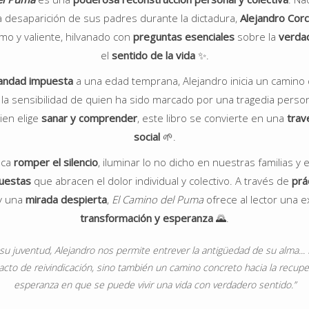
a desaparición de sus padres durante la dictadura,
Alejandro Cor
imo y valiente, hilvanado con
preguntas esenciales
sobre la
verda
el
sentido de la vida
✨.
andad impuesta
a una edad temprana, Alejandro inicia un camino
 la sensibilidad de quien ha sido marcado por una tragedia persona
ien elige
sanar y comprender
, este libro se convierte en una
trav
social
🌱.
sca
romper el silencio
, iluminar lo no dicho en nuestras familias y en
uestas
que abracen el dolor individual y colectivo. A través de
prá
y una
mirada despierta
,
El Camino del Puma
ofrece al lector una e
transformación y esperanza
🌄.
su juventud, Alejandro nos permite entrever la antigüedad de su alma... 
acto de reivindicación, sino también un camino concreto hacia la recupe
esperanza en que se puede vivir una vida con verdadero sentido.”