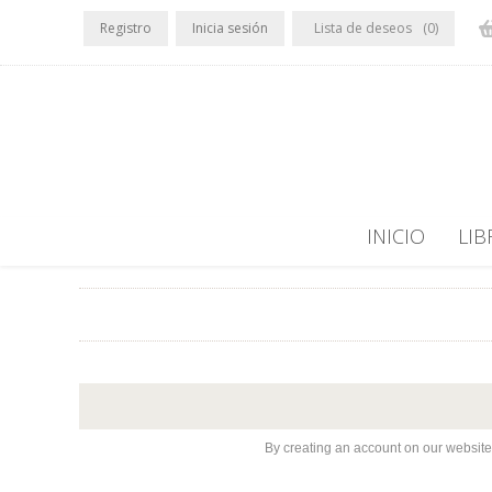
Registro
Inicia sesión
Lista de deseos
(0)
INICIO
LIB
By creating an account on our website,