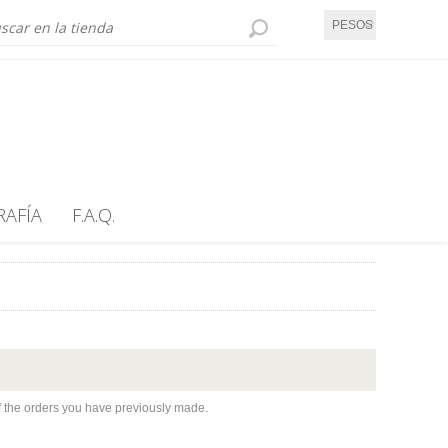
PESOS UY
RAFÍA
F.A.Q.
of the orders you have previously made.