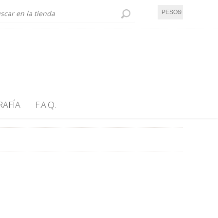
PESOS UY
RAFÍA
F.A.Q.