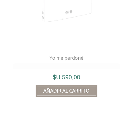
Yo me perdoné
💛
“Yo me perdoné”
no habla de mí, sino
$U 590,00
de
nosotros
, ya que todos los seres
humanos estamos dentro de un
“yo”
.
🔒 Ese
“yo”
es nuestra
jaula
y nuestro
refugio
.
🎭 Nadie fue tan
infeliz
que nunca se rió.