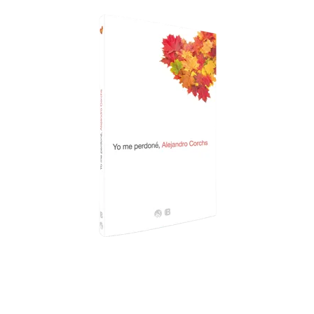
lugar, no sustituye ni provee la
experiencia de recorrerla. Sin embargo,
tener un buen mapa en la vida
puede ser
la diferencia entre estar perdido o saber
hacia dónde ir.
– Alejandro y Alejandro