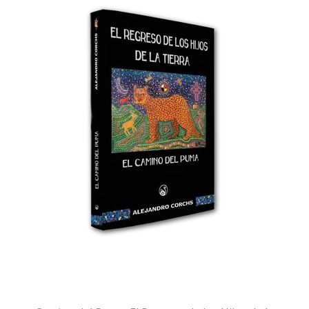
Nadie fue tan
alegre
que nunca estuvo
triste.
✨ Ser humano es una gran historia de
Amor
, y como toda buena historia de
Amor, incluye un gran
dolor
.
📖 Este libro describe las distintas
etapas
en nuestro camino humano, porque lo
único
verdadero
que nos llevaremos el día
de nuestra muerte, es el grado de
Amor
con el que “yo” se trató a sí mismo, y a los
demás.