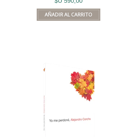
$U 590,00
pretende abarcar lo inabarcable. Es una
– Alejandro
síntesis
, es un
mapa
que, como todo
buen mapa, no puede confundirse con el
territorio que describe.
Saber que una carretera 🚗 lleva a un
lugar, no sustituye ni provee la
experiencia de recorrerla. Sin embargo,
tener un buen mapa en la vida
puede ser
la diferencia entre estar perdido o saber
hacia dónde ir.
– Alejandro y Alejandro