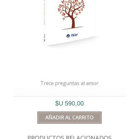
📖 Este libro describe las distintas
etapas
en nuestro camino humano, porque lo
único
verdadero
que nos llevaremos el día
de nuestra muerte, es el grado de
Amor
con el que “yo” se trató a sí mismo, y a los
demás.
Trece preguntas al amor
– Alejandro
🌿
“Trece preguntas al amor”
es un libro
$U 590,00
centrado en aquellas preguntas
complejas a las que sólo el
amor puede
contestar.
PRODUCTOS RELACIONADOS