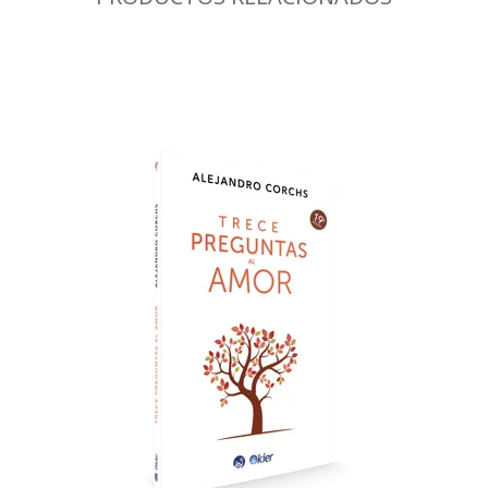
📘 Respuestas muy
difíciles
si no se hacen
desde el
corazón
, el
perdón
, la
comprensión
y un
amor incondicional
.
Todo comenzó cuando yo era tan
pequeño
, que desde niño me sentí con el
derecho de pedirle al Universo una
explicación:
¿para qué me pasó lo que me
pasó?
🌱 Largo fue el camino de
encontrar mis
respuestas
. Sabía que las iba a encontrar,
aunque muchas veces me
derrumbé
.
🕊️ Años de
mentira
,
sometimiento
,
soledad
y
culpa
nos influyen mucho más
de lo que nos damos cuenta…
…a la hora de salir a
recuperar la