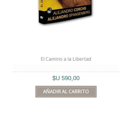
El Camino a la Libertad
🖋️
Este libro no es un manual
, ni
$U 590,00
pretende abarcar lo inabarcable. Es una
síntesis
, es un
mapa
que, como todo
buen mapa, no puede confundirse con el
territorio que describe.
Saber que una carretera 🚗 lleva a un