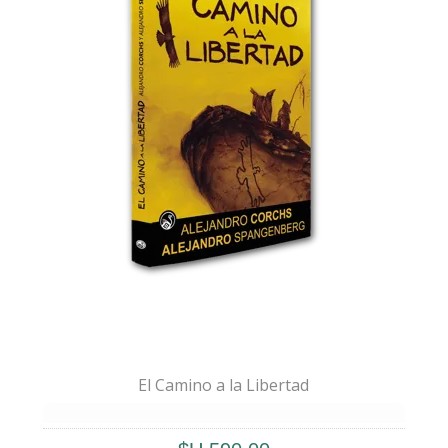
derecho de pedirle al Universo una
explicación:
¿para qué me pasó lo que me
pasó?
🌱 Largo fue el camino de
encontrar mis
respuestas
. Sabía que las iba a encontrar,
aunque muchas veces me
derrumbé
.
🕊️ Años de
mentira
,
sometimiento
,
soledad
y
culpa
nos influyen mucho más
de lo que nos damos cuenta…
…a la hora de salir a
recuperar la
esperanza de vivir
.
El Camino a la Libertad
🖋️
Este libro no es un manual
, ni