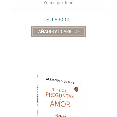
Yo me perdoné
💛
“Yo me perdoné”
no habla de mí, sino
$U 590,00
de
nosotros
, ya que todos los seres
humanos estamos dentro de un
“yo”
.
🔒 Ese
“yo”
es nuestra
jaula
y nuestro
refugio
.
🎭 Nadie fue tan
infeliz
que nunca se rió.
Nadie fue tan
alegre
que nunca estuvo
triste.
✨ Ser humano es una gran historia de
Amor
, y como toda buena historia de
Amor, incluye un gran
dolor
.